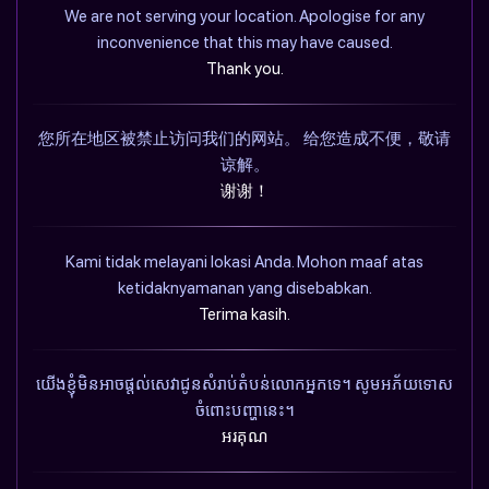
We are not serving your location. Apologise for any
inconvenience that this may have caused.
Thank you.
您所在地区被禁止访问我们的网站。 给您造成不便，敬请
谅解。
谢谢！
Kami tidak melayani lokasi Anda. Mohon maaf atas
ketidaknyamanan yang disebabkan.
Terima kasih.
យើងខ្ញុំមិនអាចផ្តល់សេវាជូនសំរាប់តំបន់លោកអ្នកទេ។ សូមអភ័យទោស
ចំពោះបញ្ហានេះ។
អរគុណ