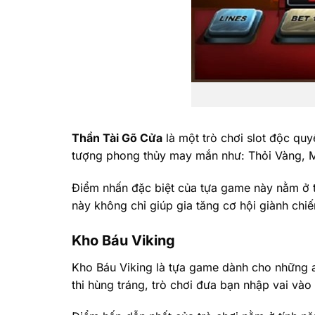
Thần Tài Gõ Cửa
là một trò chơi slot độc qu
tượng phong thủy may mắn như: Thỏi Vàng, Mè
Điểm nhấn đặc biệt của tựa game này nằm ở tỷ
này không chỉ giúp gia tăng cơ hội giành chi
Kho Báu Viking
Kho Báu Viking là tựa game dành cho những a
thi hùng tráng, trò chơi đưa bạn nhập vai vào