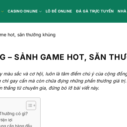
CASINO ONLINE
LÔ ĐỀ ONLINE
ĐÁ GÀ TRỰC TUYẾN
NHÀ 
me hot, săn thưởng khủng
G – SẢNH GAME HOT, SĂN TH
đầy màu sắc và cơ hội, luôn là tâm điểm chú ý của cộng đồ
g chỉ gay cấn mà còn chứa đựng những phần thưởng giá trị.
 thắng từ chuyên gia, đừng bỏ lỡ bài viết này.
 Thưởng có gì?
iện lợi
cung cấp hàng đầu