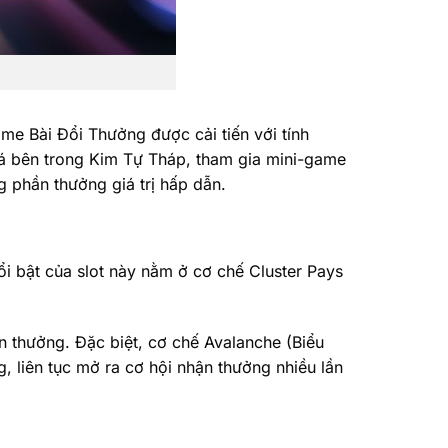
me Bài Đổi Thưởng được cải tiến với tính
á bên trong Kim Tự Tháp, tham gia mini-game
g phần thưởng giá trị hấp dẫn.
ổi bật của slot này nằm ở cơ chế Cluster Pays
n thưởng. Đặc biệt, cơ chế Avalanche (Biểu
 liên tục mở ra cơ hội nhận thưởng nhiều lần