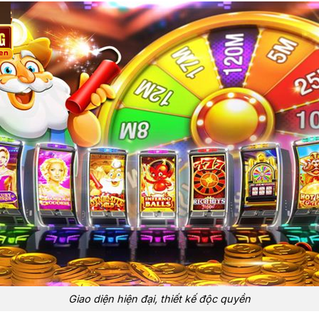
Giao diện hiện đại, thiết kế độc quyền