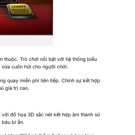
thuộc. Trò chơi nổi bật với hệ thống biểu
 vừa cuốn hút cho người chơi.
g quay miễn phí liên tiếp. Chính sự kết hợp
 giá trị cao.
 với đồ họa 3D sắc nét kết hợp âm thanh sử
o báu bí ẩn.