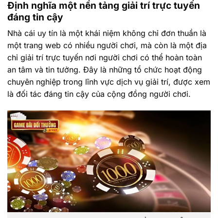
Định nghĩa một nền tảng giải trí trực tuyến
đáng tin cậy
Nhà cái uy tín là một khái niệm không chỉ đơn thuần là
một trang web có nhiều người chơi, mà còn là một địa
chỉ giải trí trực tuyến nơi người chơi có thể hoàn toàn
an tâm và tin tưởng. Đây là những tổ chức hoạt động
chuyên nghiệp trong lĩnh vực dịch vụ giải trí, được xem
là đối tác đáng tin cậy của cộng đồng người chơi.