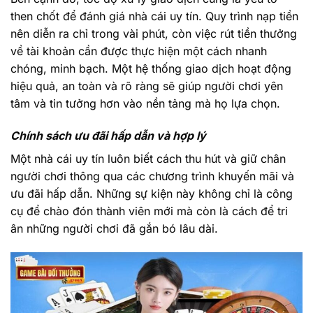
then chốt để đánh giá nhà cái uy tín. Quy trình nạp tiền
nên diễn ra chỉ trong vài phút, còn việc rút tiền thưởng
về tài khoản cần được thực hiện một cách nhanh
chóng, minh bạch. Một hệ thống giao dịch hoạt động
hiệu quả, an toàn và rõ ràng sẽ giúp người chơi yên
tâm và tin tưởng hơn vào nền tảng mà họ lựa chọn.
Chính sách ưu đãi hấp dẫn và hợp lý
Một nhà cái uy tín luôn biết cách thu hút và giữ chân
người chơi thông qua các chương trình khuyến mãi và
ưu đãi hấp dẫn. Những sự kiện này không chỉ là công
cụ để chào đón thành viên mới mà còn là cách để tri
ân những người chơi đã gắn bó lâu dài.