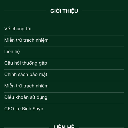
GIỚI THIỆU
Về chúng tôi
Miễn trừ trách nhiệm
Liên hệ
Câu hỏi thường gặp
Chính sách bảo mật
Miễn trừ trách nhiệm
Điều khoản sử dụng
CEO Lê Bích Shyn
LIÊN HỆ