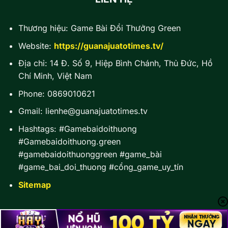
Thương hiệu: Game Bài Đổi Thưởng Green
Website:
https://guanajuatotimes.tv/
Địa chỉ:
14 Đ. Số 9, Hiệp Bình Chánh, Thủ Đức, Hồ
Chí Minh, Việt Nam
Phone:
0869010621
Gmail:
lienhe@guanajuatotimes.tv
Hashtags:
#Gamebaidoithuong
#Gamebaidoithuong.green
#gamebaidoithuonggreen #game_bài
#game_bai_doi_thuong #cổng_game_uy_tín
Sitemap