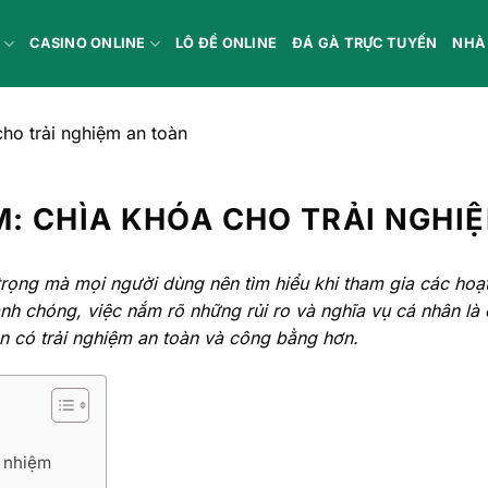
CASINO ONLINE
LÔ ĐỀ ONLINE
ĐÁ GÀ TRỰC TUYẾN
NHÀ 
cho trải nghiệm an toàn
M: CHÌA KHÓA CHO TRẢI NGHI
rọng mà mọi người dùng nên tìm hiểu khi tham gia các hoạt 
anh chóng, việc nắm rõ những rủi ro và nghĩa vụ cá nhân là
n có trải nghiệm an toàn và công bằng hơn.
h nhiệm