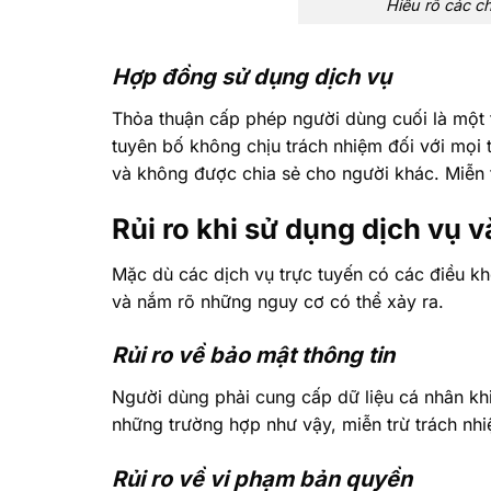
Hiểu rõ các ch
Hợp đồng sử dụng dịch vụ
Thỏa thuận cấp phép người dùng cuối là một t
tuyên bố không chịu trách nhiệm đối với mọi 
và không được chia sẻ cho người khác. Miễn 
Rủi ro khi sử dụng dịch vụ 
Mặc dù các dịch vụ trực tuyến có các điều kh
và nắm rõ những nguy cơ có thể xảy ra.
Rủi ro về bảo mật thông tin
Người dùng phải cung cấp dữ liệu cá nhân khi
những trường hợp như vậy, miễn trừ trách nhi
Rủi ro về vi phạm bản quyền