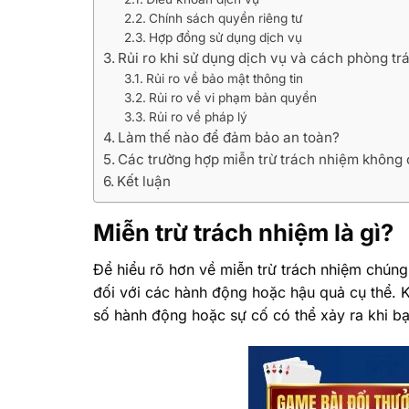
Chính sách quyền riêng tư
Hợp đồng sử dụng dịch vụ
Rủi ro khi sử dụng dịch vụ và cách phòng tr
Rủi ro về bảo mật thông tin
Rủi ro về vi phạm bản quyền
Rủi ro về pháp lý
Làm thế nào để đảm bảo an toàn?
Các trường hợp miễn trừ trách nhiệm không 
Kết luận
Miễn trừ trách nhiệm là gì?
Để hiểu rõ hơn về miễn trừ trách nhiệm chúng
đối với các hành động hoặc hậu quả cụ thể. 
số hành động hoặc sự cố có thể xảy ra khi b