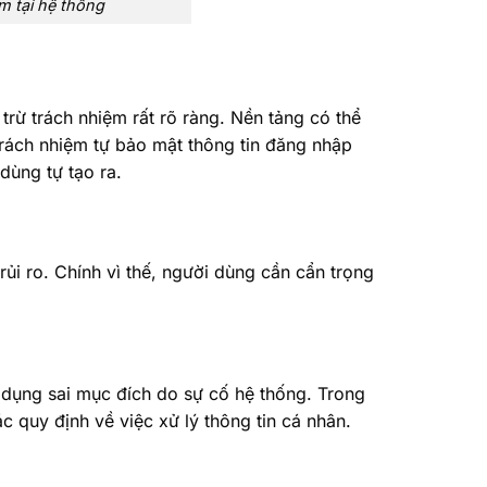
ệm tại hệ thống
rừ trách nhiệm rất rõ ràng. Nền tảng có thể
trách nhiệm tự bảo mật thông tin đăng nhập
dùng tự tạo ra.
ủi ro. Chính vì thế, người dùng cần cẩn trọng
ử dụng sai mục đích do sự cố hệ thống. Trong
 quy định về việc xử lý thông tin cá nhân.