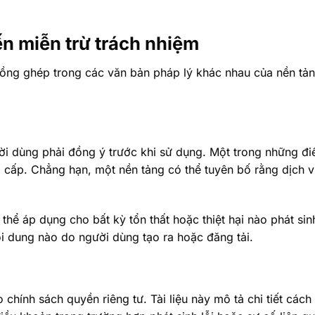
ến miễn trừ trách nhiệm
ồng ghép trong các văn bản pháp lý khác nhau của nền tảng
i dùng phải đồng ý trước khi sử dụng. Một trong những đi
g cấp. Chẳng hạn, một nền tảng có thể tuyên bố rằng dịch 
thể áp dụng cho bất kỳ tổn thất hoặc thiệt hại nào phát si
ội dung nào do người dùng tạo ra hoặc đăng tải.
chính sách quyền riêng tư. Tài liệu này mô tả chi tiết cách 