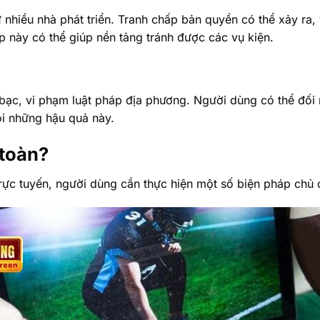
 nhiều nhà phát triển. Tranh chấp bản quyền có thể xảy ra,
p này có thể giúp nền tảng tránh được các vụ kiện.
 bạc, vi phạm luật pháp địa phương. Người dùng có thể đối m
i những hậu quả này.
 toàn?
trực tuyến, người dùng cần thực hiện một số biện pháp chủ