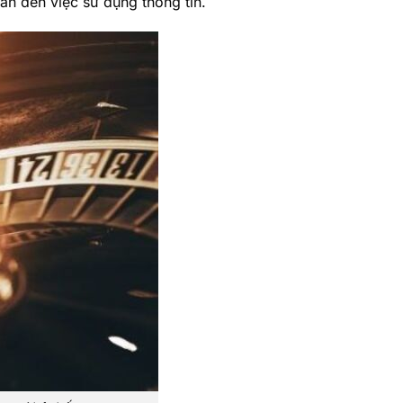
an đến việc sử dụng thông tin.