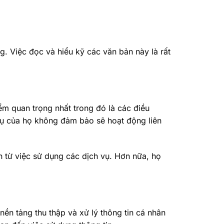
. Việc đọc và hiểu kỹ các văn bản này là rất
ểm quan trọng nhất trong đó là các điều
vụ của họ không đảm bảo sẽ hoạt động liên
nh từ việc sử dụng các dịch vụ. Hơn nữa, họ
nền tảng thu thập và xử lý thông tin cá nhân