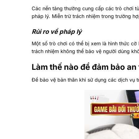
Các nền tảng thường cung cấp các trò chơi từ
pháp lý. Miễn trừ trách nhiệm trong trường hợ
Rủi ro về pháp lý
Một số trò chơi có thể bị xem là hình thức cờ
trách nhiệm không thể bảo vệ người dùng khỏ
Làm thế nào để đảm bảo an
Để bảo vệ bản thân khi sử dụng các dịch vụ 