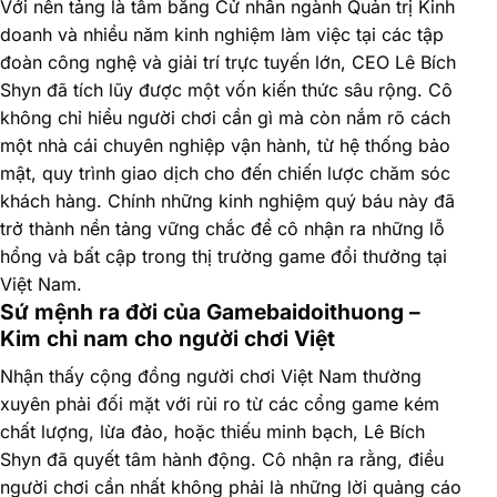
Với nền tảng là tấm bằng Cử nhân ngành Quản trị Kinh
doanh và nhiều năm kinh nghiệm làm việc tại các tập
đoàn công nghệ và giải trí trực tuyến lớn, CEO Lê Bích
Shyn đã tích lũy được một vốn kiến thức sâu rộng.
Cô
không chỉ hiểu người chơi cần gì mà còn nắm rõ cách
một nhà cái chuyên nghiệp vận hành, từ hệ thống bảo
mật, quy trình giao dịch cho đến chiến lược chăm sóc
khách hàng. Chính những kinh nghiệm quý báu này đã
trở thành nền tảng vững chắc để cô nhận ra những lỗ
hổng và bất cập trong thị trường game đổi thưởng tại
Việt Nam.
Sứ mệnh ra đời của Gamebaidoithuong –
Kim chỉ nam cho người chơi Việt
Nhận thấy cộng đồng người chơi Việt Nam thường
xuyên phải đối mặt với rủi ro từ các cổng game kém
chất lượng, lừa đảo, hoặc thiếu minh bạch, Lê Bích
Shyn đã quyết tâm hành động. Cô nhận ra rằng, điều
người chơi cần nhất không phải là những lời quảng cáo