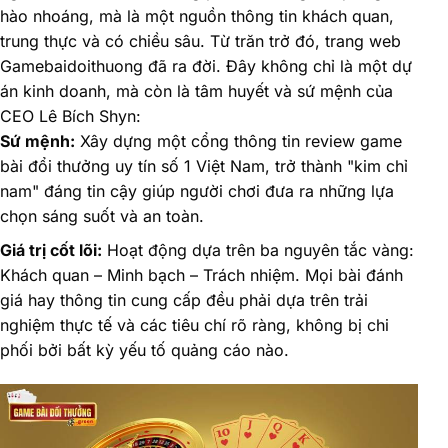
hào nhoáng, mà là một nguồn thông tin khách quan,
trung thực và có chiều sâu.
Từ trăn trở đó, trang web
Gamebaidoithuong đã ra đời. Đây không chỉ là một dự
án kinh doanh, mà còn là tâm huyết và sứ mệnh của
CEO Lê Bích Shyn:
Sứ mệnh:
Xây dựng một cổng thông tin review game
bài đổi thưởng uy tín số 1 Việt Nam, trở thành "kim chỉ
nam" đáng tin cậy giúp người chơi đưa ra những lựa
chọn sáng suốt và an toàn.
Giá trị cốt lõi:
Hoạt động dựa trên ba nguyên tắc vàng:
Khách quan – Minh bạch – Trách nhiệm. Mọi bài đánh
giá hay thông tin cung cấp đều phải dựa trên trải
nghiệm thực tế và các tiêu chí rõ ràng, không bị chi
phối bởi bất kỳ yếu tố quảng cáo nào.