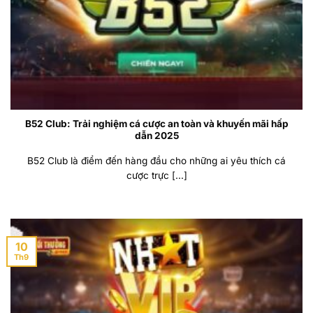
B52 Club: Trải nghiệm cá cược an toàn và khuyến mãi hấp
dẫn 2025
B52 Club là điểm đến hàng đầu cho những ai yêu thích cá
cược trực [...]
10
Th9