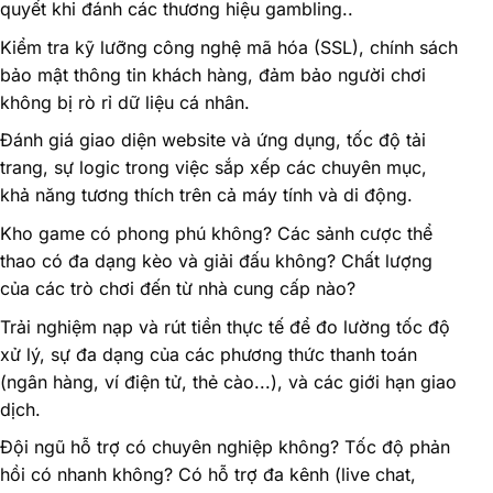
quyết khi đánh các thương hiệu gambling..
Kiểm tra kỹ lưỡng công nghệ mã hóa (SSL), chính sách
bảo mật thông tin khách hàng, đảm bảo người chơi
không bị rò rỉ dữ liệu cá nhân.
Đánh giá giao diện website và ứng dụng, tốc độ tải
trang, sự logic trong việc sắp xếp các chuyên mục,
khả năng tương thích trên cả máy tính và di động.
Kho game có phong phú không? Các sảnh cược thể
thao có đa dạng kèo và giải đấu không? Chất lượng
của các trò chơi đến từ nhà cung cấp nào?
Trải nghiệm nạp và rút tiền thực tế để đo lường tốc độ
xử lý, sự đa dạng của các phương thức thanh toán
(ngân hàng, ví điện tử, thẻ cào...), và các giới hạn giao
dịch.
Đội ngũ hỗ trợ có chuyên nghiệp không? Tốc độ phản
hồi có nhanh không? Có hỗ trợ đa kênh (live chat,