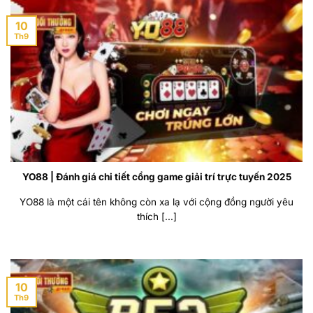
10
Th9
YO88 | Đánh giá chi tiết cổng game giải trí trực tuyến 2025
YO88 là một cái tên không còn xa lạ với cộng đồng người yêu
thích [...]
10
Th9