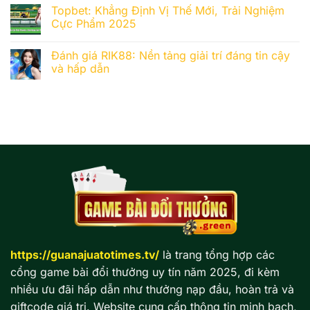
Topbet: Khẳng Định Vị Thế Mới, Trải Nghiệm
Cực Phẩm 2025
Đánh giá RIK88: Nền tảng giải trí đáng tin cậy
và hấp dẫn
https://guanajuatotimes.tv/
là trang tổng hợp các
cổng game bài đổi thưởng uy tín năm 2025, đi kèm
nhiều ưu đãi hấp dẫn như thưởng nạp đầu, hoàn trả và
giftcode giá trị. Website cung cấp thông tin minh bạch,