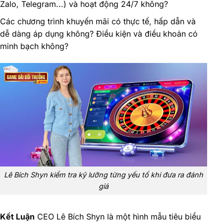
Zalo, Telegram...) và hoạt động 24/7 không?
Các chương trình khuyến mãi có thực tế, hấp dẫn và
dễ dàng áp dụng không? Điều kiện và điều khoản có
minh bạch không?
Lê Bích Shyn kiểm tra kỹ lưỡng từng yếu tố khi đưa ra đánh
giá
Kết Luận
CEO Lê Bích Shyn là một hình mẫu tiêu biểu