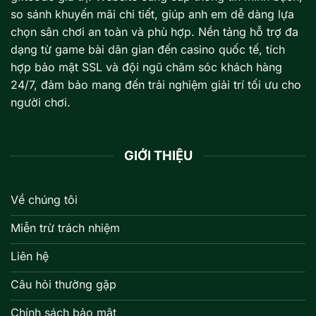
so sánh khuyến mãi chi tiết, giúp anh em dễ dàng lựa
chọn sân chơi an toàn và phù hợp. Nền tảng hỗ trợ đa
dạng từ game bài dân gian đến casino quốc tế, tích
hợp bảo mật SSL và đội ngũ chăm sóc khách hàng
24/7, đảm bảo mang đến trải nghiệm giải trí tối ưu cho
người chơi.
GIỚI THIỆU
Về chúng tôi
Miễn trừ trách nhiệm
Liên hệ
Câu hỏi thường gặp
Chính sách bảo mật