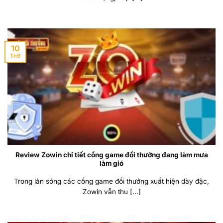
10
Th9
Review Zowin chi tiết cổng game đổi thưởng đang làm mưa
làm gió
Trong làn sóng các cổng game đổi thưởng xuất hiện dày đặc,
Zowin vẫn thu [...]