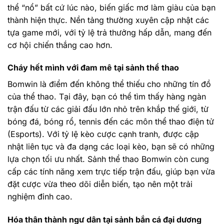
thể “nổ” bất cứ lúc nào, biến giấc mơ làm giàu của bạn
thành hiện thực. Nền tảng thường xuyên cập nhật các
tựa game mới, với tỷ lệ trả thưởng hấp dẫn, mang đến
cơ hội chiến thắng cao hơn.
Cháy hết mình với đam mê tại sảnh thể thao
Bomwin là điểm đến không thể thiếu cho những tín đồ
của thể thao. Tại đây, bạn có thể tìm thấy hàng ngàn
trận đấu từ các giải đấu lớn nhỏ trên khắp thế giới, từ
bóng đá, bóng rổ, tennis đến các môn thể thao điện tử
(Esports). Với tỷ lệ kèo cược cạnh tranh, được cập
nhật liên tục và đa dạng các loại kèo, bạn sẽ có những
lựa chọn tối ưu nhất. Sảnh thể thao Bomwin còn cung
cấp các tính năng xem trực tiếp trận đấu, giúp bạn vừa
đặt cược vừa theo dõi diễn biến, tạo nên một trải
nghiệm đỉnh cao.
Hóa thân thành ngư dân tại sảnh bắn cá đại dương