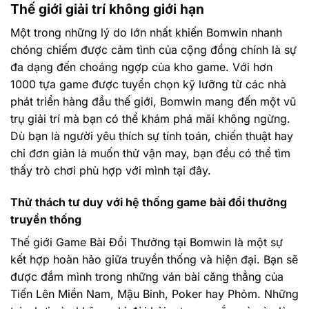
Thế giới giải trí không giới hạn
Một trong những lý do lớn nhất khiến Bomwin nhanh
chóng chiếm được cảm tình của cộng đồng chính là sự
đa dạng đến choáng ngợp của kho game. Với hơn
1000 tựa game được tuyển chọn kỹ lưỡng từ các nhà
phát triển hàng đầu thế giới, Bomwin mang đến một vũ
trụ giải trí mà bạn có thể khám phá mãi không ngừng.
Dù bạn là người yêu thích sự tính toán, chiến thuật hay
chỉ đơn giản là muốn thử vận may, bạn đều có thể tìm
thấy trò chơi phù hợp với mình tại đây.
Thử thách tư duy với hệ thống game bài đổi thưởng
truyền thống
Thế giới Game Bài Đổi Thưởng tại Bomwin là một sự
kết hợp hoàn hảo giữa truyền thống và hiện đại. Bạn sẽ
được đắm mình trong những ván bài căng thẳng của
Tiến Lên Miền Nam, Mậu Binh, Poker hay Phỏm. Những