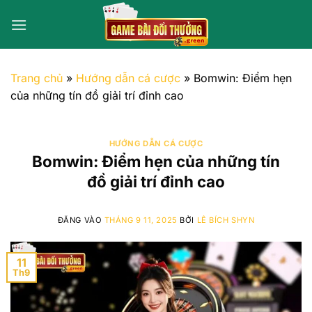
Bỏ
qua
nội
dung
Trang chủ
»
Hướng dẫn cá cược
»
Bomwin: Điểm hẹn
của những tín đồ giải trí đỉnh cao
HƯỚNG DẪN CÁ CƯỢC
Bomwin: Điểm hẹn của những tín
đồ giải trí đỉnh cao
ĐĂNG VÀO
THÁNG 9 11, 2025
BỞI
LÊ BÍCH SHYN
11
Th9