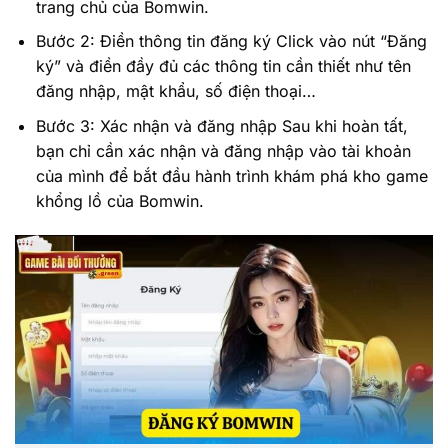
trang chủ của Bomwin.
Bước 2: Điền thông tin đăng ký Click vào nút “Đăng
ký” và điền đầy đủ các thông tin cần thiết như tên
đăng nhập, mật khẩu, số điện thoại…
Bước 3: Xác nhận và đăng nhập Sau khi hoàn tất,
bạn chỉ cần xác nhận và đăng nhập vào tài khoản
của mình để bắt đầu hành trình khám phá kho game
khổng lồ của Bomwin.