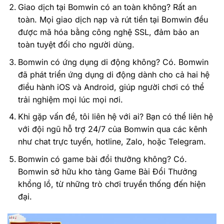
Giao dịch tại Bomwin có an toàn không? Rất an
toàn. Mọi giao dịch nạp và rút tiền tại Bomwin đều
được mã hóa bằng công nghệ SSL, đảm bảo an
toàn tuyệt đối cho người dùng.
Bomwin có ứng dụng di động không? Có. Bomwin
đã phát triển ứng dụng di động dành cho cả hai hệ
điều hành iOS và Android, giúp người chơi có thể
trải nghiệm mọi lúc mọi nơi.
Khi gặp vấn đề, tôi liên hệ với ai? Bạn có thể liên hệ
với đội ngũ hỗ trợ 24/7 của Bomwin qua các kênh
như chat trực tuyến, hotline, Zalo, hoặc Telegram.
Bomwin có game bài đổi thưởng không? Có.
Bomwin sở hữu kho tàng Game Bài Đổi Thưởng
khổng lồ, từ những trò chơi truyền thống đến hiện
đại.