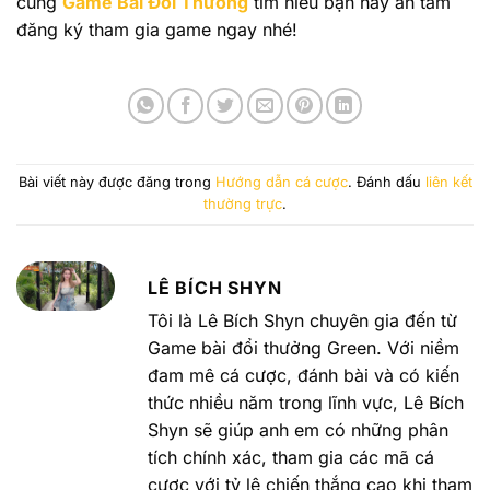
cùng
Game Bài Đổi Thưởng
tìm hiểu bạn hãy an tâm
đăng ký tham gia game ngay nhé!
Bài viết này được đăng trong
Hướng dẫn cá cược
. Đánh dấu
liên kết
thường trực
.
LÊ BÍCH SHYN
Tôi là Lê Bích Shyn chuyên gia đến từ
Game bài đổi thưởng Green. Với niềm
đam mê cá cược, đánh bài và có kiến
thức nhiều năm trong lĩnh vực, Lê Bích
Shyn sẽ giúp anh em có những phân
tích chính xác, tham gia các mã cá
cược với tỷ lệ chiến thắng cao khi tham