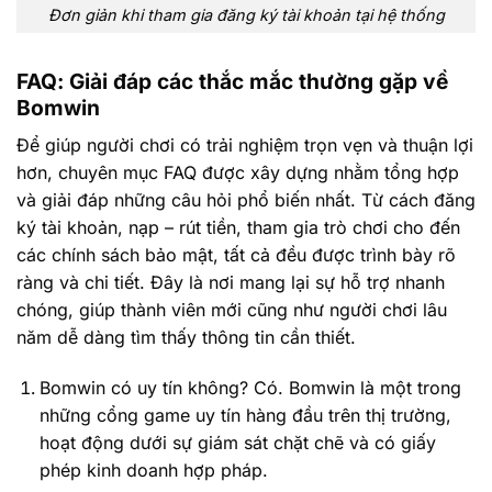
Đơn giản khi tham gia đăng ký tài khoản tại hệ thống
FAQ: Giải đáp các thắc mắc thường gặp về
Bomwin
Để giúp người chơi có trải nghiệm trọn vẹn và thuận lợi
hơn, chuyên mục FAQ được xây dựng nhằm tổng hợp
và giải đáp những câu hỏi phổ biến nhất. Từ cách đăng
ký tài khoản, nạp – rút tiền, tham gia trò chơi cho đến
các chính sách bảo mật, tất cả đều được trình bày rõ
ràng và chi tiết. Đây là nơi mang lại sự hỗ trợ nhanh
chóng, giúp thành viên mới cũng như người chơi lâu
năm dễ dàng tìm thấy thông tin cần thiết.
Bomwin có uy tín không? Có. Bomwin là một trong
những cổng game uy tín hàng đầu trên thị trường,
hoạt động dưới sự giám sát chặt chẽ và có giấy
phép kinh doanh hợp pháp.