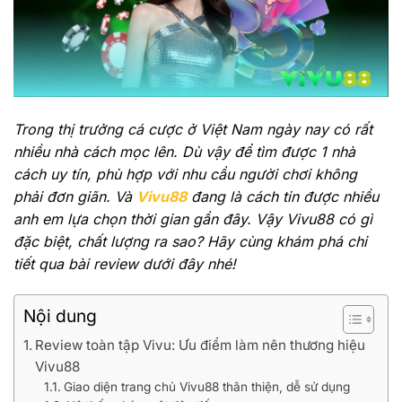
Trong thị trưởng cá cược ở Việt Nam ngày nay có rất
nhiều nhà cách mọc lên. Dù vậy để tìm được 1 nhà
cách uy tín, phù hợp với nhu cầu người chơi không
phải đơn giãn. Và
Vivu88
đang là cách tin được nhiều
anh em lựa chọn thời gian gần đây. Vậy Vivu88 có gì
đặc biệt, chất lượng ra sao? Hãy cùng khám phá chi
tiết qua bài review dưới đây nhé!
Nội dung
Review toàn tập Vivu: Ưu điểm làm nên thương hiệu
Vivu88
Giao diện trang chủ Vivu88 thân thiện, dễ sử dụng