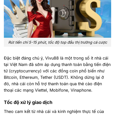
Rút tiền chỉ 5-15 phút, tốc độ top đầu thị trường cá cược
Đặc biệt đáng chú ý, Vivu88 là một trong số ít nhà cái
tại Việt Nam đã sớm áp dụng thanh toán bằng tiền điện
tử (cryptocurrency) với các đồng coin phổ biến như
Bitcoin, Ethereum, Tether (USDT). Không dừng lại ở
đó, nhà cái còn hỗ trợ thanh toán qua thẻ cào điện
thoại các mạng Viettel, Mobifone, Vinaphone.
Tốc độ xử lý giao dịch
Theo cam kết từ nhà cái và kinh nghiệm thực tế của