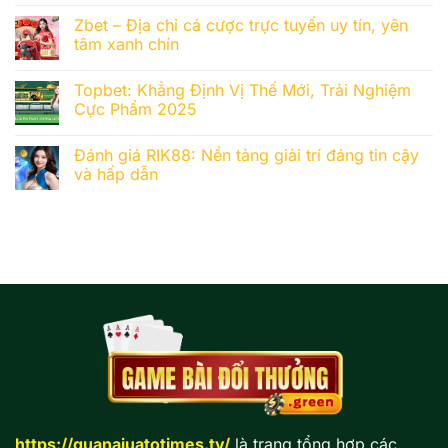
Zbet – Địa chỉ cá cược trực tuyến uy tín, yên
tâm xanh chín
Topbet: Khẳng Định Vị Thế Mới, Trải Nghiệm
Cực Phẩm 2025
Đánh giá RIK88: Nền tảng giải trí đáng tin cậy
và hấp dẫn
https://guanajuatotimes.tv/
là trang tổng hợp các