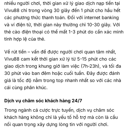
nhiều người chơi, thời gian xử lý giao dịch nạp tiền tại
Vivu88 chỉ trong vòng 30 giây đến 1 phút cho hầu hết
các phương thức thanh toán. Đối với internet banking
và ví điện tử, thời gian này thường chỉ 10-30 giây. Với
thẻ cào điện thoại có thể mất 1-3 phút do cần xác minh
tính hợp lệ của thẻ.
Về rút tiền – vấn đề được người chơi quan tâm nhất,
Vivu88 cam kết thời gian xử lý từ 5-15 phút cho các
giao dịch trong khung giờ làm việc (7h-23h), và tối đa
30 phút vào ban đêm hoặc cuối tuần. Đây được đánh
giá là tốc độ nằm trong top nhanh nhất so với các nhà
cái cùng phân khúc.
Dịch vụ chăm sóc khách hàng 24/7
Trong ngành cá cược trực tuyến, dịch vụ chăm sóc
khách hàng không chỉ là yếu tố hỗ trợ mà còn là cầu
nối quan trọng xây dựng lòng tin với người chơi.