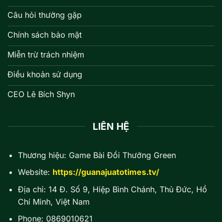
Câu hỏi thường gặp
Chính sách bảo mật
Miễn trừ trách nhiệm
Điều khoản sử dụng
CEO Lê Bích Shyn
LIÊN HỆ
Thương hiệu: Game Bài Đổi Thưởng Green
Website:
https://guanajuatotimes.tv/
Địa chỉ:
14 Đ. Số 9, Hiệp Bình Chánh, Thủ Đức, Hồ
Chí Minh, Việt Nam
Phone:
0869010621